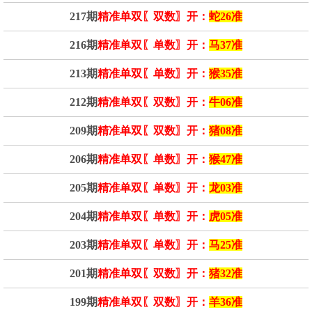
217期
精准单双〖双数〗开：
蛇26准
216期
精准单双〖单数〗开：
马37准
213期
精准单双〖单数〗开：
猴35准
212期
精准单双〖双数〗开：
牛06准
209期
精准单双〖双数〗开：
猪08准
206期
精准单双〖单数〗开：
猴47准
205期
精准单双〖单数〗开：
龙03准
204期
精准单双〖单数〗开：
虎05准
203期
精准单双〖单数〗开：
马25准
201期
精准单双〖双数〗开：
猪32准
199期
精准单双〖双数〗开：
羊36准