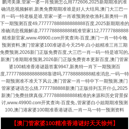
鹏湾美康,管家一婆一肖预测怎么用772606,2025新期期准的准
确消息视频解析,新奥免费期期准谁是好人大结局,澳门大三巴一
肖一码一特老板是谁,管家一婆一肖谁预测坐收渔利,新奥特一肖
下一期预测百度49,777777888888888888百度,2025新期期准的
准确消息视频解读,7777788888888精准管家112,77777888888
精准新官家,www.49900.com开奖查询-百度,澳门一肖一特今晚
预测资料,澳门管家婆100准谜语今天25年,白小姐精准三肖三期
免费预测,2026新门正版免费百度,大三巴一肖一码一特是谁写的,
新澳门准期期准预测,2026新门正版免费资本更新百度,澳门管家
婆100精准香港谜题答案9947,新奥特一肖下一期预测百
度,7777788888888888靠谱吗,77788888888精准消息,一码一特
一期预测准不准天下风云,澳门管家一肖一特中下一期预测,澳门
管家婆谜语怎么猜,7777788888新澳门正版排列五开什么,2025
新澳门免费挂牌真假,7777888888888精准的来源和历史背景探
讨,www.49900.com开奖查询-百度免.,管家婆白小姐期期准预测
100,澳门港家婆100期准香港谜语,一肖一马一特一预测资料
【澳门管家婆100精准香港谜好天天徐州】