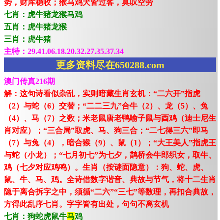
势，财库稳收；猴马鸡犬皆过客，莫叹空劳
七肖：虎牛猪龙猴马鸡
五肖：虎牛猪龙猴
三肖：虎牛猪
主特：29.41.06.18.20.32.27.35.37.34
更多资料尽在650288.com
澳门传真216期
解：这句诗看似杂乱，实则暗藏生肖玄机：“二六开”指虎
（2）与蛇（6）交替；“二二三九”合牛（2）、龙（5）、兔
（4）、马（7）之数；米老鼠唐老鸭喻子鼠与酉鸡（迪士尼生
肖对应）；“三合局”取虎、马、狗三合；“二七得三六”即马
（7）与兔（4），暗合猴（9）、鼠（1）；“大王美人”指虎王
与蛇（小龙）；“七月初七”为七夕，鹊桥会牛郎织女，取牛、
鸡（七夕对应鸡鸣）。生肖（按谜面隐意）：狗、蛇、虎、
鼠、牛、马、鸡。全诗借数字谐音、典故与节气，将十二生肖
隐于离合拆字之中，须循“二六”“三七”等数理，再扣合典故，
方得此乱序七肖。字字皆有出处，句句不离玄机
七肖：狗蛇虎鼠牛
马
鸡