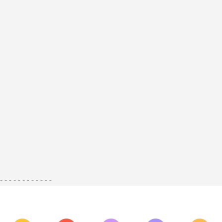
-
-
-
-
-
-
-
-
-
-
-
-