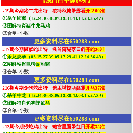
【澳门四不像解析】
219期今期猪牛龙出特，欲待秋塘擎露看
开？00准
①杀羊鼠猴（12.24.36.48.07.19.31.43.11.23.35.47）
②图解特肖猪牛龙马鸡
③合单+小数
更多资料尽在650288.com
217期今期鼠猴蛇出特，搔首隋堤落日斜
开蛇26准
①
杀龙虎羊（03.15.27.39.05.17.29.41.12.24.36.48）
②图解特肖鼠猴
蛇
狗猪
③合单+小数
更多资料尽在650288.com
216期今期免狗蛇出特，镜里堪惊两鬓霜
开马37准
①
杀羊牛龙（12.24.36.48.06.18.30.42.03.15.27.39）
②图解特肖免狗蛇鼠
马
③合单+小数
更多资料尽在650288.com
213期今期猴蛇鸡出特，蟾宫里面擎红日
开猴35准