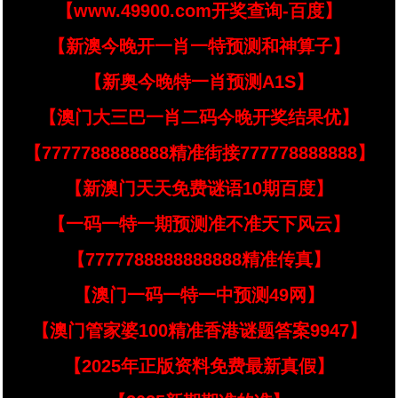
【www.49900.com开奖查询-百度】
【新澳今晚开一肖一特预测和神算子】
【新奥今晚特一肖预测A1S】
【澳门大三巴一肖二码今晚开奖结果优】
【7777788888888精准街接777778888888】
【新澳门天天免费谜语10期百度】
【一码一特一期预测准不准天下风云】
【7777788888888888精准传真】
【澳门一码一特一中预测49网】
【澳门管家婆100精准香港谜题答案9947】
【2025年正版资料免费最新真假】