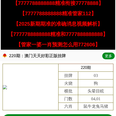
【7777788888888精准衔接77778888】
【7777788888888精准管家112】
【2025新期期准的准确消息视频解析】
【7777788888888精准和7777888888888】
【管家一婆一肖预测怎么用772606】
220期：澳门天天好彩正版挂牌
更多
220期
挂牌
03
火烧
狗
横批
头晕目眩
门数
04,01
六肖
鼠牛龙兔马猪