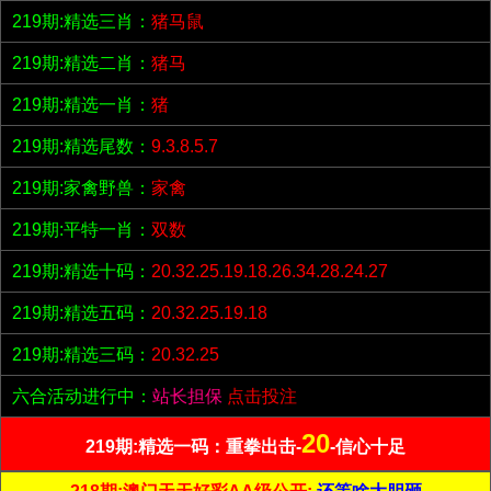
219期:精选三肖：
猪马鼠
219期:精选二肖：
猪马
219期:精选一肖：
猪
219期:精选尾数：
9.3.8.5.7
219期:家禽野兽：
家禽
219期:平特一肖：
双数
219期:精选十码：
20.32.25.19.18.26.34.28.24.27
219期:精选五码：
20.32.25.19.18
219期:精选三码：
20.32.25
六合活动进行中：
站长担保
点击投注
20
219期:精选一码：重拳出击-
-信心十足