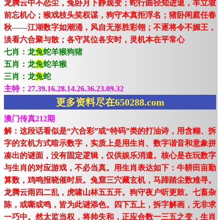
龙腾云中不恋尘，兔卧月下静观变；蛇行曲径知进退，羊立坡
前忘机心；猴戏枝头笑权谋，狗守本真拒浮名；猪卧闲庭任春
秋——江湖数字如潮涌，风自无形胜彩翎；不逐将令不媚王，
淡看六合聚与散；各守其位各安时，灵机本在平常心
七肖：龙
兔
蛇羊猴狗猪
五肖：龙
兔
蛇羊猴
三肖：龙
兔
蛇
主特：27.39.16.28.14.26.36.23.09.32
更多资料尽在650288.com
澳门传真212期
解：这段话看似是“六合彩”或“特码”类的打油诗，用含糊、拆
字的玄机方式暗示数字，实质上是用生肖、数字谐音和意象拼
凑出的谜面，没有固定逻辑，仅供娱乐消遣。核心是在玩数字
与生肖的对应游戏，不必当真。用生肖表达如下：牛耕田亩勤
算数，鸡鸣报晓催时辰。兔窟三穴藏玄机，马蹄踏尘数难寻。
龙腾云雨四二乱，虎啸山林五五开。狗守夜户听更鼓。七畜杂
陈，或嘶或鸣，皆为此谜添色。四下五上，拆字解画，无非求
一巧中。然太监当权，将帅失和，正应合数一三五之变，生肖