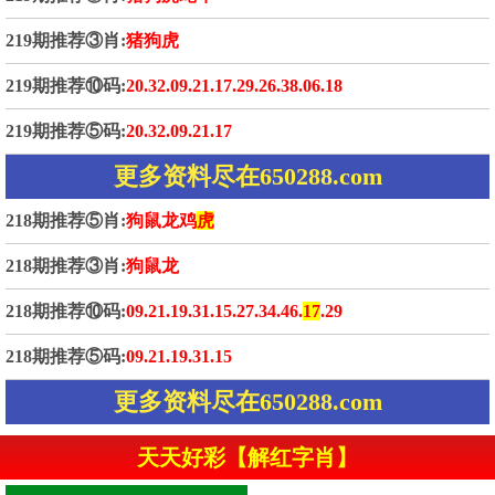
219期推荐③肖:
猪狗虎
219期推荐⑩码:
20.32.09.21.17.29.26.38.06.18
219期推荐⑤码:
20.32.09.21.17
更多资料尽在650288.com
218期推荐⑤肖:
狗鼠龙鸡
虎
218期推荐③肖:
狗鼠龙
218期推荐⑩码:
09.21.19.31.15.27.34.46.
17
.29
218期推荐⑤码:
09.21.19.31.15
更多资料尽在650288.com
天天好彩【解红字肖】