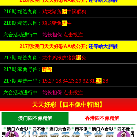
218期:澳门天天好彩AA级公开;
还等啥大胆砸
218期:精选九肖：
鸡龙猪兔
虎
牛鼠猴狗
218期:精选六肖：
鸡龙猪兔
虎
牛
六合活动进行中：
站长担保
点击投注
217期:澳门天天好彩AA级公开;
还等啥大胆砸
217期:精选九肖：
龙牛鸡猴虎猪鼠
蛇
兔
217期:家禽野兽：
野兽
217期:精选十码：
15.27.18.34.23.29.32.31.
26
.28
六合活动进行中：
站长担保
点击投注
天天好彩【四不像中特图】
澳门四不像精解
香港四不像精解