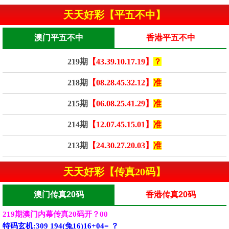
天天好彩【平五不中】
澳门平五不中
香港平五不中
219期
【43.39.10.17.19】
？
218期
【08.28.45.32.12】
准
215期
【06.08.25.41.29】
准
214期
【12.07.45.15.01】
准
213期
【24.30.27.20.03】
准
天天好彩【传真20码】
澳门传真20码
香港传真20码
219期澳门内幕传真20码开？00
特码玄机:309 194(兔16)16+04= ？