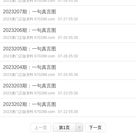
2023澳门正版资料 670288.com
07-28 05:30
2023207期：一句真言图
2023澳门正版资料 670288.com
07-27 05:30
2023206期：一句真言图
2023澳门正版资料 670288.com
07-26 05:30
2023205期：一句真言图
2023澳门正版资料 670288.com
07-26 05:30
2023204期：一句真言图
2023澳门正版资料 670288.com
07-24 05:30
2023203期：一句真言图
2023澳门正版资料 670288.com
07-23 05:30
2023202期：一句真言图
2023澳门正版资料 670288.com
07-22 05:30
上一页
第1页
下一页