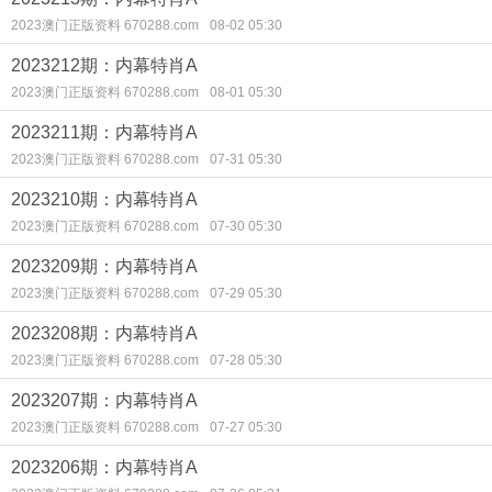
2023澳门正版资料 670288.com
08-02 05:30
2023212期：内幕特肖A
2023澳门正版资料 670288.com
08-01 05:30
2023211期：内幕特肖A
2023澳门正版资料 670288.com
07-31 05:30
2023210期：内幕特肖A
2023澳门正版资料 670288.com
07-30 05:30
2023209期：内幕特肖A
2023澳门正版资料 670288.com
07-29 05:30
2023208期：内幕特肖A
2023澳门正版资料 670288.com
07-28 05:30
2023207期：内幕特肖A
2023澳门正版资料 670288.com
07-27 05:30
2023206期：内幕特肖A