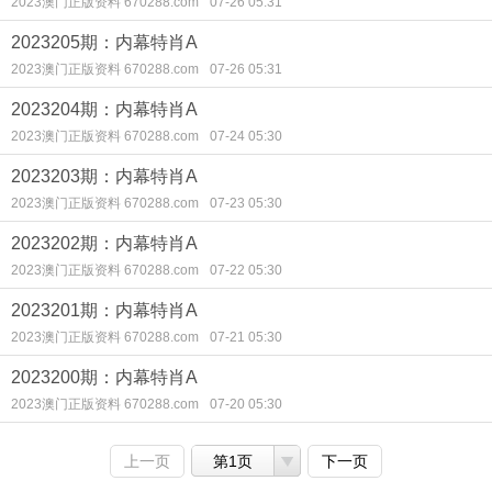
2023澳门正版资料 670288.com
07-26 05:31
2023205期：内幕特肖A
2023澳门正版资料 670288.com
07-26 05:31
2023204期：内幕特肖A
2023澳门正版资料 670288.com
07-24 05:30
2023203期：内幕特肖A
2023澳门正版资料 670288.com
07-23 05:30
2023202期：内幕特肖A
2023澳门正版资料 670288.com
07-22 05:30
2023201期：内幕特肖A
2023澳门正版资料 670288.com
07-21 05:30
2023200期：内幕特肖A
2023澳门正版资料 670288.com
07-20 05:30
上一页
第1页
下一页