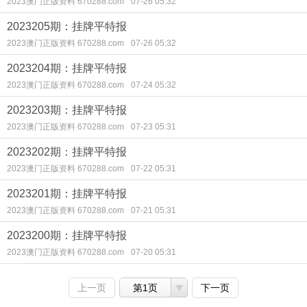
2023澳门正版资料 670288.com
07-26 05:32
2023205期：挂牌平特报
2023澳门正版资料 670288.com
07-26 05:32
2023204期：挂牌平特报
2023澳门正版资料 670288.com
07-24 05:32
2023203期：挂牌平特报
2023澳门正版资料 670288.com
07-23 05:31
2023202期：挂牌平特报
2023澳门正版资料 670288.com
07-22 05:31
2023201期：挂牌平特报
2023澳门正版资料 670288.com
07-21 05:31
2023200期：挂牌平特报
2023澳门正版资料 670288.com
07-20 05:31
上一页
第1页
下一页