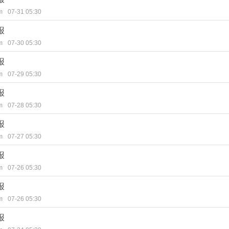
m
07-31 05:30
报
m
07-30 05:30
报
m
07-29 05:30
报
m
07-28 05:30
报
m
07-27 05:30
报
m
07-26 05:30
报
m
07-26 05:30
报