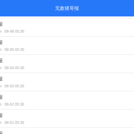
无敌猪哥报
报
m
08-06 05:30
报
m
08-05 05:30
报
m
08-04 05:30
报
m
08-03 05:30
报
m
08-02 05:30
报
m
08-01 05:30
报