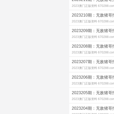
2023澳门正版资料 670288.co
2023210期：无敌猪哥
2023澳门正版资料 670288.co
2023209期：无敌猪哥
2023澳门正版资料 670288.co
2023208期：无敌猪哥
2023澳门正版资料 670288.co
2023207期：无敌猪哥
2023澳门正版资料 670288.co
2023206期：无敌猪哥
2023澳门正版资料 670288.co
2023205期：无敌猪哥
2023澳门正版资料 670288.co
2023204期：无敌猪哥