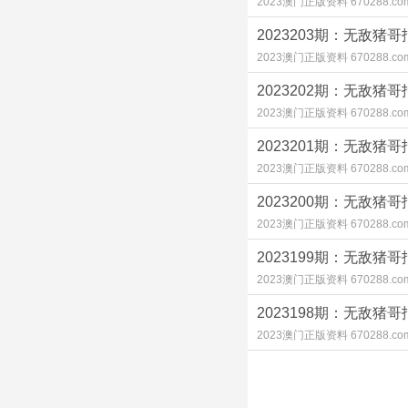
2023澳门正版资料 670288.co
2023203期：无敌猪哥
2023澳门正版资料 670288.co
2023202期：无敌猪哥
2023澳门正版资料 670288.co
2023201期：无敌猪哥
2023澳门正版资料 670288.co
2023200期：无敌猪哥
2023澳门正版资料 670288.co
2023199期：无敌猪哥
2023澳门正版资料 670288.co
2023198期：无敌猪哥
2023澳门正版资料 670288.co