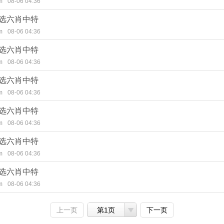
m
08-06 04:36
精选六肖中特
m
08-06 04:36
精选六肖中特
m
08-06 04:36
精选六肖中特
m
08-06 04:36
精选六肖中特
m
08-06 04:36
精选六肖中特
m
08-06 04:36
精选六肖中特
m
08-06 04:36
上一页
第1页
下一页