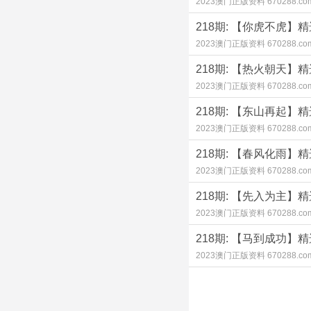
2023澳门正版资料 670288.co
218期: 【你虎不虎】
2023澳门正版资料 670288.co
218期: 【热火朝天】
2023澳门正版资料 670288.co
218期: 【东山再起】
2023澳门正版资料 670288.co
218期: 【春风化雨】
2023澳门正版资料 670288.co
218期: 【先入为主】
2023澳门正版资料 670288.co
218期: 【马到成功】
2023澳门正版资料 670288.co