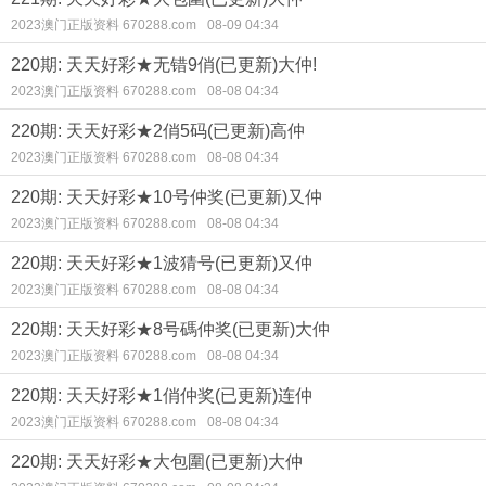
2023澳门正版资料 670288.com
08-09 04:34
220期: 天天好彩★无错9俏(已更新)大仲!
2023澳门正版资料 670288.com
08-08 04:34
220期: 天天好彩★2俏5码(已更新)高仲
2023澳门正版资料 670288.com
08-08 04:34
220期: 天天好彩★10号仲奖(已更新)又仲
2023澳门正版资料 670288.com
08-08 04:34
220期: 天天好彩★1波猜号(已更新)又仲
2023澳门正版资料 670288.com
08-08 04:34
220期: 天天好彩★8号碼仲奖(已更新)大仲
2023澳门正版资料 670288.com
08-08 04:34
220期: 天天好彩★1俏仲奖(已更新)连仲
2023澳门正版资料 670288.com
08-08 04:34
220期: 天天好彩★大包圍(已更新)大仲