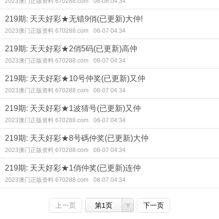
2023澳门正版资料 670288.com
08-08 04:34
219期: 天天好彩★无错9俏(已更新)大仲!
2023澳门正版资料 670288.com
08-07 04:34
219期: 天天好彩★2俏5码(已更新)高仲
2023澳门正版资料 670288.com
08-07 04:34
219期: 天天好彩★10号仲奖(已更新)又仲
2023澳门正版资料 670288.com
08-07 04:34
219期: 天天好彩★1波猜号(已更新)又仲
2023澳门正版资料 670288.com
08-07 04:34
219期: 天天好彩★8号碼仲奖(已更新)大仲
2023澳门正版资料 670288.com
08-07 04:34
219期: 天天好彩★1俏仲奖(已更新)连仲
2023澳门正版资料 670288.com
08-07 04:34
上一页
第1页
下一页