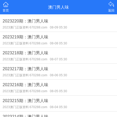
澳门男人味
首页
返回
2023220期：澳门男人味
2023澳门正版资料 670288.com
08-09 05:30
2023219期：澳门男人味
2023澳门正版资料 670288.com
08-08 05:30
2023218期：澳门男人味
2023澳门正版资料 670288.com
08-07 05:30
2023217期：澳门男人味
2023澳门正版资料 670288.com
08-06 05:30
2023216期：澳门男人味
2023澳门正版资料 670288.com
08-05 05:30
2023215期：澳门男人味
2023澳门正版资料 670288.com
08-04 05:30
2023214期：澳门男人味