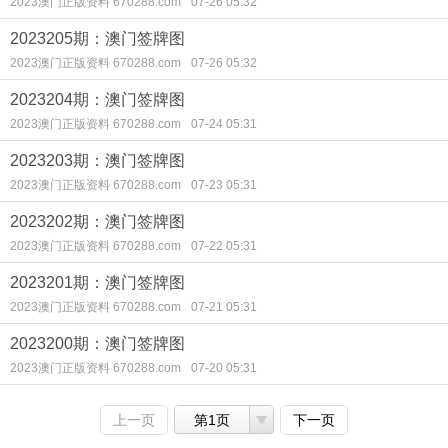
2023澳门正版资料 670288.com
07-26 05:32
2023205期：澳门签牌图
2023澳门正版资料 670288.com
07-26 05:32
2023204期：澳门签牌图
2023澳门正版资料 670288.com
07-24 05:31
2023203期：澳门签牌图
2023澳门正版资料 670288.com
07-23 05:31
2023202期：澳门签牌图
2023澳门正版资料 670288.com
07-22 05:31
2023201期：澳门签牌图
2023澳门正版资料 670288.com
07-21 05:31
2023200期：澳门签牌图
2023澳门正版资料 670288.com
07-20 05:31
上一页
第1页
下一页